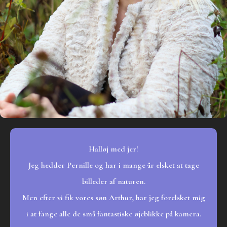
Halløj med jer!
Jeg hedder Pernille og har i mange år elsket at tage
billeder af naturen.
Men efter vi fik vores søn Arthur, har jeg forelsket mig
i at fange alle de små fantastiske øjeblikke på kamera.