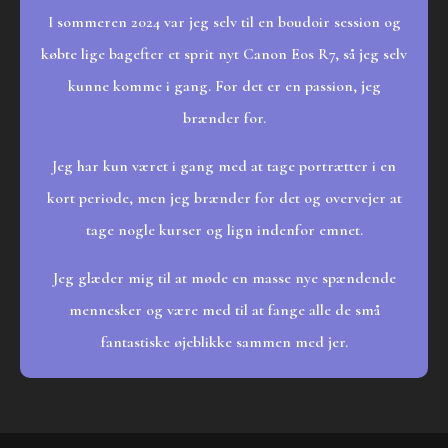
I sommeren 2024 var jeg selv til en boudoir session og
købte lige bagefter et sprit nyt Canon Eos R7, så jeg selv
kunne komme i gang. For det er en passion, jeg
brænder for.
Jeg har kun været i gang med at tage portrætter i en
kort periode, men jeg brænder for det og overvejer at
tage nogle kurser og lign indenfor emnet.
Jeg glæder mig til at møde en masse nye spændende
mennesker og være med til at fange alle de små
fantastiske øjeblikke sammen med jer.