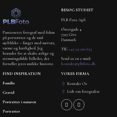
BESØG STUDIET
PLB Foto ApS
Østergade 4
Passioneret fotograf med fokus
7323 Give
på portrætter og de små
Danmark
øjeblikke – fanget med nærvær,
varme og kærlighed. Jeg
Tlf.:
+45 93 300 635
brænder for at skabe ærlige og
Send os en e-mail:
stemningsfulde billeder, der
kontakt@plbfoto.dk
fortæller jeres unikke historie.
FIND INSPIRATION
VORES FIRMA
Familie
Kontakt Os
Lidt om fotografen
Gravid
Portrætter i naturen
Portrætter