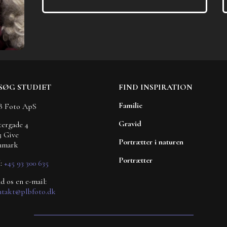
SØG STUDIET
FIND INSPIRATION
Familie
B Foto ApS
Gravid
ergade 4
3 Give
Portrætter i naturen
nmark
Portrætter
.:
+45 93 300 635
d os en e-mail:
takt@plbfoto.dk