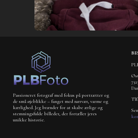
BE
PL
Øst
732
Da
Passioneret fotograf med fokus på portrætter og
Tlf
de små øjeblikke – fanget med nærvær, varme og
kærlighed. Jeg brænder for at skabe ærlige og
Sen
stemningsfulde billeder, der fortæller jeres
kon
unikke historie.