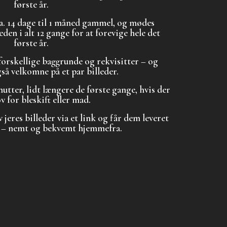
første år.
 ca. 14 dage til 1 måned gammel, og mødes
en i alt 12 gange for at forevige hele det
første år.
forskellige baggrunde og rekvisitter – og
så velkomne på et par billeder.
nutter, lidt længere de første gange, hvis der
v for bleskift eller mad.
 jeres billeder via et link og får dem leveret
g – nemt og bekvemt hjemmefra.