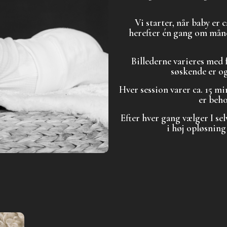
Vi starter, når baby er
herefter én gang om måned
Billederne varieres med 
søskende er og
Hver session varer ca. 15 mi
er beho
Efter hver gang vælger I selv
i høj opløsnin